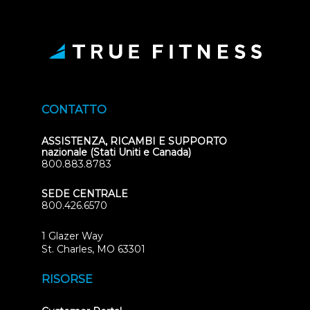
CONTATTO
ASSISTENZA, RICAMBI E SUPPORTO
nazionale (Stati Uniti e Canada)
800.883.8783
SEDE CENTRALE
800.426.6570
1 Glazer Way
(opens
St. Charles, MO 63301
in
new
RISORSE
tab)