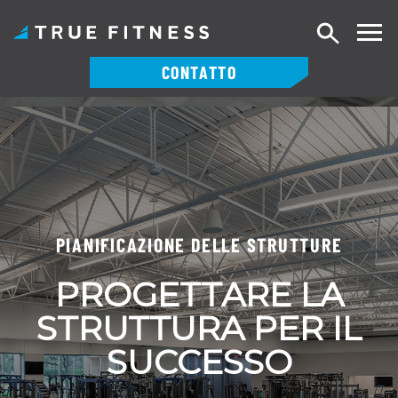
Ricerca
CONTATTO
Vai
al
contenuto
PIANIFICAZIONE DELLE STRUTTURE
PROGETTARE LA
STRUTTURA PER IL
SUCCESSO