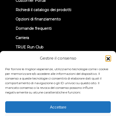
(opens
Customer Portal
in
new
Richiedi il catalogo dei prodotti
tab)
Opzioni di finanziamento
Domande frequenti
Carriera
TRUE Run Club
Informazioni sul richiamo
Gestire il consenso
Per fornire le migliori esperienze, utilizziamo tecnologie come i cookie
CONNETTIAMOCI
per memorizzare e/o accedere alle informazioni del dispositivo. Il
consenso a queste tecnologie ci consentirà di elaborare dati quali il
comportamento di navigazione o gli ID univoci su questo sito. Il
mancato consenso o la revoca del consenso possono influire
negativamente su alcune caratteristiche e funzioni.
Informativa sulla privacy
Termini e condizioni
Accettare
Dichiarazione di accessibilità