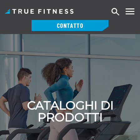
Ricerca
CONTATTO
Vai
al
contenuto
CATALOGHI DI
PRODOTTI