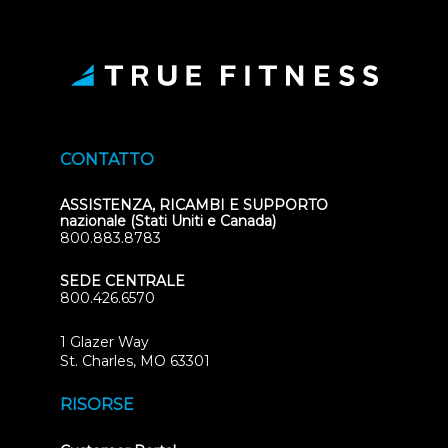
CONTATTO
ASSISTENZA, RICAMBI E SUPPORTO
nazionale (Stati Uniti e Canada)
800.883.8783
SEDE CENTRALE
800.426.6570
1 Glazer Way
(opens
St. Charles, MO 63301
in
new
RISORSE
tab)