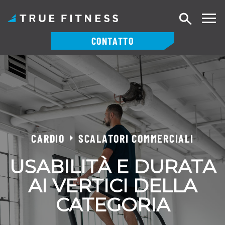
Ricerca
CONTATTO
Vai
al
contenuto
CARDIO
SCALATORI COMMERCIALI
USABILITÀ E DURATA
AI VERTICI DELLA
CATEGORIA