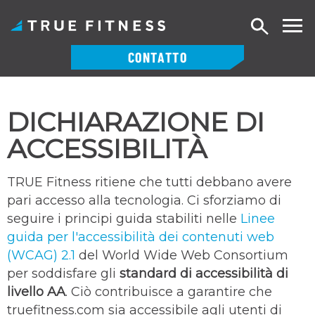
Ricerca
CONTATTO
Vai
al
DICHIARAZIONE DI
contenuto
ACCESSIBILITÀ
TRUE Fitness ritiene che tutti debbano avere
pari accesso alla tecnologia. Ci sforziamo di
seguire i principi guida stabiliti nelle
Linee
guida per l'accessibilità dei contenuti web
(WCAG) 2.1
del World Wide Web Consortium
per soddisfare gli
standard di accessibilità di
livello AA
. Ciò contribuisce a garantire che
truefitness.com sia accessibile agli utenti di