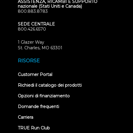
ASSISTENZA, RICAMBI E SUPPORTO
nazionale (Stati Uniti e Canada)
800.883.8783
SEDE CENTRALE
800.426.6570
1 Glazer Way
(opens
St. Charles, MO 63301
in
new
RISORSE
tab)
(opens
Customer Portal
in
new
Richiedi il catalogo dei prodotti
tab)
Opzioni di finanziamento
Domande frequenti
Carriera
TRUE Run Club