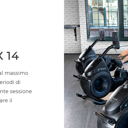
 14
 al massimo
eriodi di
ente sessione
are il