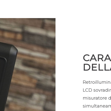
CARA
DELL
Retroillumina
LCD sovradim
misuratore d
simultaneamen