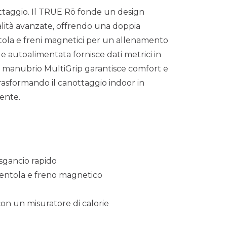
ottaggio. Il TRUE Rō fonde un design
lità avanzate, offrendo una doppia
tola e freni magnetici per un allenamento
e autoalimentata fornisce dati metrici in
l manubrio MultiGrip garantisce comfort e
trasformando il canottaggio indoor in
ente.
 sgancio rapido
ventola e freno magnetico
con un misuratore di calorie