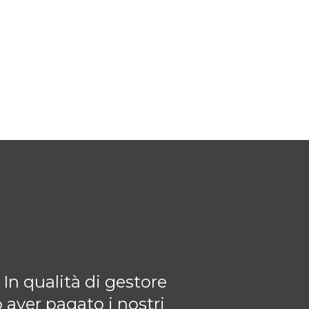
 In qualità di gestore
Penso davvero c
 aver pagato i nostri
dimostra l'aumen