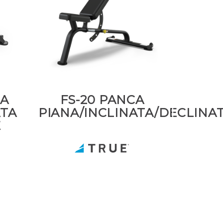
CA
FS-20 PANCA
ATA
PIANA/INCLINATA/DECLINA
E