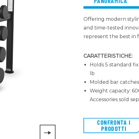
PANORAMICA
Offering modern stylin
and time-tested innova
represent the best in f
CARATTERISTICHE:
Holds 5 standard fix
lb
Molded bar catches
Weight capacity: 600
Accessories sold sep
CONFRONTA I
PRODOTTI