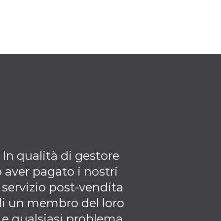
 In qualità di gestore
Penso davvero c
 aver pagato i nostri
dimostra l'aumen
l servizio post-vendita
collaborazione
di un membro del loro
e qualsiasi problema