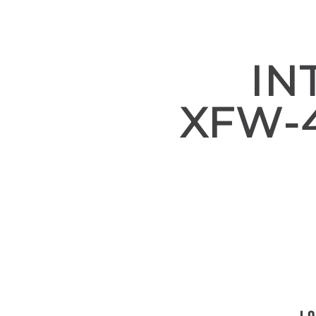
IN
XFW-
LO