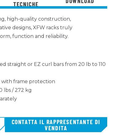
DOWNLOAD
TECNICHE
g, high-quality construction,
tive designs, XFW racks truly
orm, function and reliability.
ed straight or EZ curl bars from 20 lb to 110
 with frame protection
 lbs / 272 kg
arately
CONTATTA IL RAPPRESENTANTE DI
VENDITA