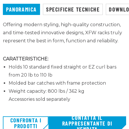
PANORAMICA
SPECIFICHE TECNICHE
DOWNL
Offering modern styling, high-quality construction,
and time-tested innovative designs, XFW racks truly
represent the best in form, function and reliability.
CARATTERISTICHE:
Holds 10 standard fixed straight or EZ curl bars
from 20 lb to 110 lb
Molded bar catches with frame protection
Weight capacity: 800 lbs / 362 kg
Accessories sold separately
CONTATTA IL
CONFRONTA I
RAPPRESENTANTE DI
PRODOTTI