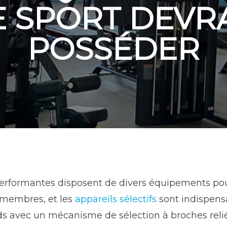
 SPORT DEVR
POSSÉDER
s performantes disposent de divers équipements po
s membres, et les
appareils
sélectifs
sont indispensa
ds avec un mécanisme de sélection à broches relié 