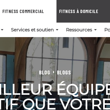
FITNESS COMMERCIAL
FITNESS À DOMICILE
Services et soutien
Ressources
Po
BLOG
BLOGS
ILLEUR ÉQUI
TIF QUE VOTRE