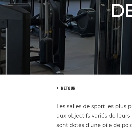
DE
RETOUR
Les salles de sport les plu
aux objectifs variés de leur
sont dotés d'une pile de poi