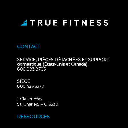
CONTACT
SERVICE, PIÈCES DÉTACHÉES ET SUPPORT
domestique (États-Unis et Canada)
800.883.8783
SIÈGE
800.426.6570
1 Glazer Way
(opens
St. Charles, MO 63301
in
new
RESSOURCES
tab)