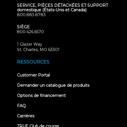
SERVICE, PIÈCES DÉTACHÉES ET SUPPORT
domestique (États-Unis et Canada)
800.883.8783
SIÈGE
800.426.6570
1 Glazer Way
(opens
St. Charles, MO 63301
in
new
RESSOURCES
tab)
(opens
Customer Portal
in
new
Demander un catalogue de produits
tab)
Options de financement
FAQ
Carrières
TRUE Club de course