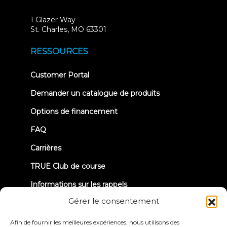
1 Glazer Way
(opens
St. Charles, MO 63301
in
new
RESSOURCES
tab)
(opens
Customer Portal
in
new
Demander un catalogue de produits
tab)
Options de financement
FAQ
Carrières
TRUE Club de course
Informations sur les rappels
Gérer le consentement
CONNECTONS-NOUS
Afin de fournir les meilleures expériences, nous utilisons des