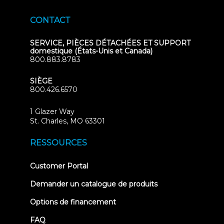
CONTACT
SERVICE, PIÈCES DÉTACHÉES ET SUPPORT
domestique (États-Unis et Canada)
800.883.8783
SIÈGE
800.426.6570
1 Glazer Way
(opens
St. Charles, MO 63301
in
new
RESSOURCES
tab)
(opens
Customer Portal
in
new
Demander un catalogue de produits
tab)
Options de financement
FAQ