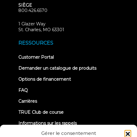
SIÈGE
800.426.6570
1 Glazer Way
(opens
St. Charles, MO 63301
in
new
RESSOURCES
tab)
(opens
Customer Portal
in
new
Demander un catalogue de produits
tab)
Options de financement
FAQ
Carrières
TRUE Club de course
Informations sur les rappels
Gérer le consentement