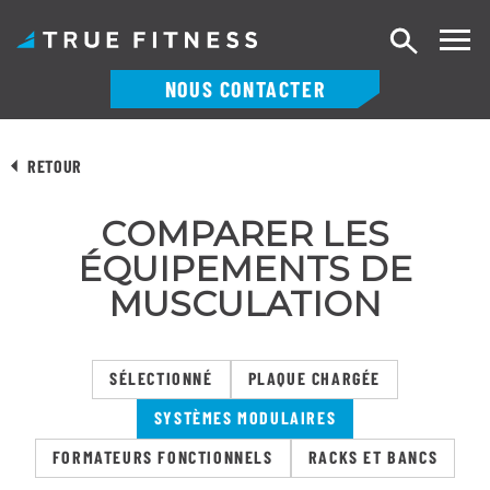
Recherch
NOUS CONTACTER
Skip
to
RETOUR
content
COMPARER LES
ÉQUIPEMENTS DE
MUSCULATION
SÉLECTIONNÉ
PLAQUE CHARGÉE
SYSTÈMES MODULAIRES
FORMATEURS FONCTIONNELS
RACKS ET BANCS