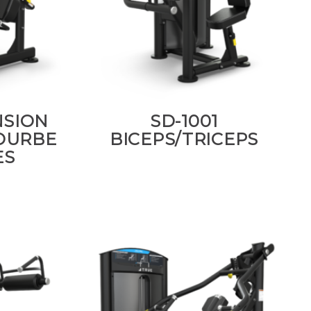
NSION
SD-1001
OURBE
BICEPS/TRICEPS
ES