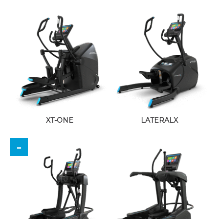
XT-ONE
LATERALX