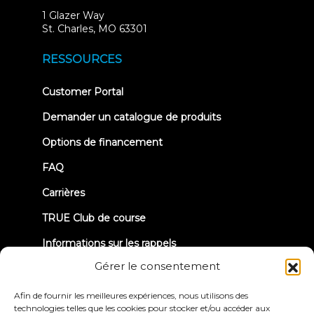
1 Glazer Way
(opens
St. Charles, MO 63301
in
new
RESSOURCES
tab)
(opens
Customer Portal
in
new
Demander un catalogue de produits
tab)
Options de financement
FAQ
Carrières
TRUE Club de course
Informations sur les rappels
Gérer le consentement
CONNECTONS-NOUS
Afin de fournir les meilleures expériences, nous utilisons des
technologies telles que les cookies pour stocker et/ou accéder aux