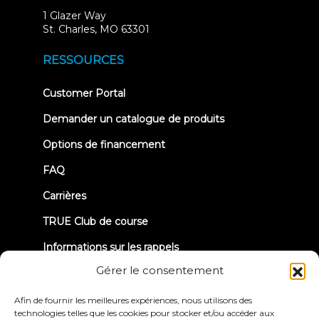
1 Glazer Way
(opens
St. Charles, MO 63301
in
new
RESSOURCES
tab)
(opens
Customer Portal
in
new
Demander un catalogue de produits
tab)
Options de financement
FAQ
Carrières
TRUE Club de course
Informations sur les rappels
Gérer le consentement
CONNECTONS-NOUS
Afin de fournir les meilleures expériences, nous utilisons des
technologies telles que les cookies pour stocker et/ou accéder aux