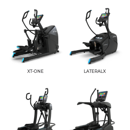
XT-ONE
LATERALX