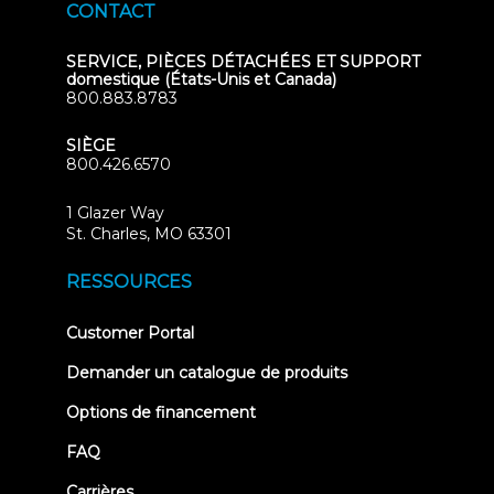
CONTACT
SERVICE, PIÈCES DÉTACHÉES ET SUPPORT
domestique (États-Unis et Canada)
800.883.8783
SIÈGE
800.426.6570
1 Glazer Way
(opens
St. Charles, MO 63301
in
new
RESSOURCES
tab)
(opens
Customer Portal
in
new
Demander un catalogue de produits
tab)
Options de financement
FAQ
Carrières