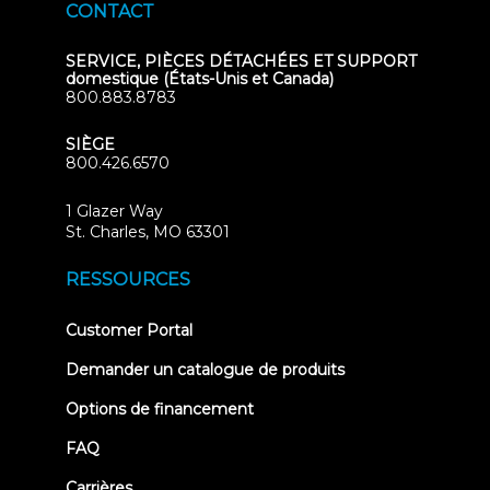
CONTACT
SERVICE, PIÈCES DÉTACHÉES ET SUPPORT
domestique (États-Unis et Canada)
800.883.8783
SIÈGE
800.426.6570
1 Glazer Way
(opens
St. Charles, MO 63301
in
new
RESSOURCES
tab)
(opens
Customer Portal
in
new
Demander un catalogue de produits
tab)
Options de financement
FAQ
Carrières