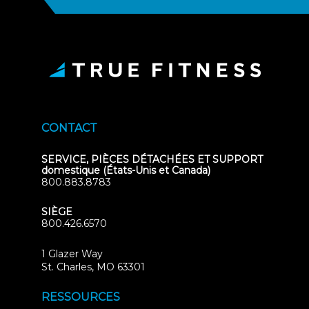
CONTACT
SERVICE, PIÈCES DÉTACHÉES ET SUPPORT
domestique (États-Unis et Canada)
800.883.8783
SIÈGE
800.426.6570
1 Glazer Way
(opens
St. Charles, MO 63301
in
new
RESSOURCES
tab)