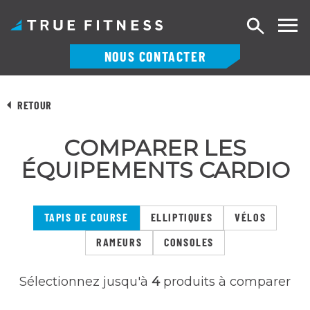
Recherch
NOUS CONTACTER
Skip
to
RETOUR
content
COMPARER LES
ÉQUIPEMENTS CARDIO
TAPIS DE COURSE
ELLIPTIQUES
VÉLOS
RAMEURS
CONSOLES
Sélectionnez jusqu'à
4
produits à comparer