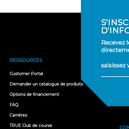
S'INS
D'INF
Recevez l
directeme
RESSOURCES
saisissez
(opens
Customer Portal
in
new
Demander un catalogue de produits
tab)
Options de financement
FAQ
Carrières
TRUE Club de course
CO