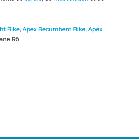
ht Bike
,
Apex Recumbent Bike
,
Apex
tane Rō