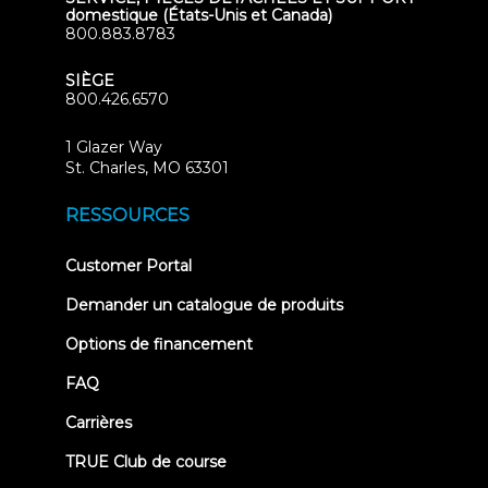
domestique (États-Unis et Canada)
800.883.8783
SIÈGE
800.426.6570
1 Glazer Way
(opens
St. Charles, MO 63301
in
new
RESSOURCES
tab)
(opens
Customer Portal
in
new
Demander un catalogue de produits
tab)
Options de financement
FAQ
Carrières
TRUE Club de course