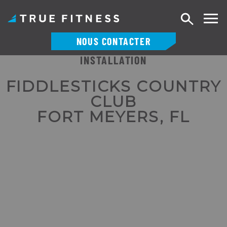
Recherch
NOUS CONTACTER
INSTALLATION
Skip
to
FIDDLESTICKS COUNTRY
content
CLUB
FORT MEYERS, FL