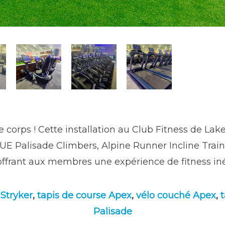
 corps ! Cette installation au Club Fitness de Lake
 Palisade Climbers, Alpine Runner Incline Traine
offrant aux membres une expérience de fitness iné
 Stryker
,
tapis de course Apex
,
vélo couché Apex
,
t
Palisade