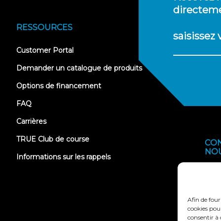
directeme
RESSOURCES
saisissez
(opens
Customer Portal
in
new
Demander un catalogue de produits
tab)
Options de financement
FAQ
Carrières
TRUE Club de course
CO
NO
Informations sur les rappels
Afin de four
cookies pour
consentir à 