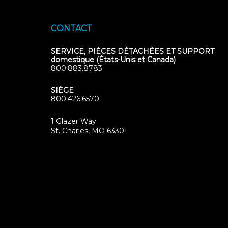
CONTACT
SERVICE, PIÈCES DÉTACHÉES ET SUPPORT
domestique (États-Unis et Canada)
800.883.8783
SIÈGE
800.426.6570
1 Glazer Way
(opens
St. Charles, MO 63301
in
new
tab)