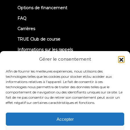
tab)
Options de financement
FAQ
Carrières
TRUE Club de course
Informations sur les rappels
Gérer le consentement
CONNECTONS-NOUS
Afin de fournir les meilleures expériences, nous utilisons des
technologies telles que les cookies pour stocker et/ou accéder aux
informations relatives à l'appareil. Le fait de consentir à ces
technologies nous permettra de traiter des données telles que le
comportement de navigation ou des identifiants uniques sur ce site. Le
fait de ne pas consentir ou de retirer son consentement peut avoir un
effet négatif sur certaines caractéristiques et fonctions.
Politique de
Conditions générales
confidentialité
d'utilisation
Déclaration d'accessibilité
Accepter
© 2026 True Fitness. All Rights Reserved