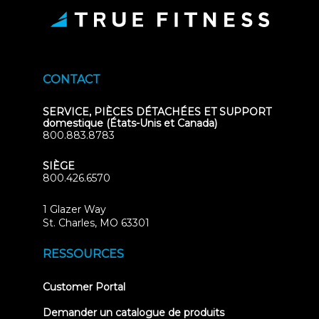
CONTACT
SERVICE, PIÈCES DÉTACHÉES ET SUPPORT
domestique (États-Unis et Canada)
800.883.8783
SIÈGE
800.426.6570
1 Glazer Way
(opens
St. Charles, MO 63301
in
new
RESSOURCES
tab)
(opens
Customer Portal
in
new
Demander un catalogue de produits