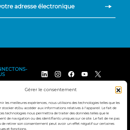
 votre adresse électronique
NNECTONS-
US
Gérer le consentement
nir les meilleures expériences, nous utilisons des technologies telles que les
 stocker et/ou accéder aux informations relatives à l'appareil. Le fait de
ces technologies nous permettra de traiter des données telles que le
 de navigation ou des identifiants uniques sur ce site. Le fait de ne pas
ales d'utilisation
Déclaration d'accessibilité
 de retirer son consentement peut avoir un effet négatif sur certaines
ques et fonctions.