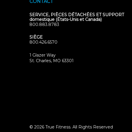
CONTACT
SERVICE, PIÈCES DÉTACHÉES ET SUPPORT
domestique (États-Unis et Canada)
800.883.8783
SIÈGE
800.426.6570
1 Glazer Way
(opens
St. Charles, MO 63301
in
new
tab)
© 2026 True Fitness. All Rights Reserved