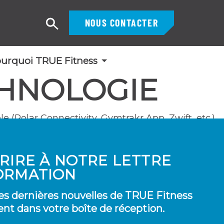
NOUS CONTACTER
Recherche
urquoi TRUE Fitness
CHNOLOGIE
 (Polar Connectivity, Gymtrakr App, Zwift, etc.).
CRIRE À NOTRE LETTRE
ORMATION
es dernières nouvelles de TRUE Fitness
nt dans votre boîte de réception.