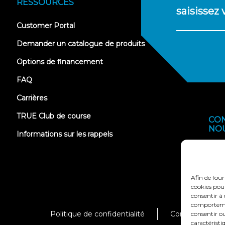
RESSOURCES
saisissez
(opens
Customer Portal
in
new
Demander un catalogue de produits
tab)
Options de financement
FAQ
Carrières
TRUE Club de course
CO
NO
Informations sur les rappels
Afin de four
cookies pour
consentir à 
comportement
Politique de confidentialité
Conditions génér
consentir ou
caractéristi