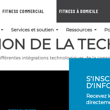
FITNESS COMMERCIAL
FITNESS À DOMICILE
Services et soutien
Ressources
Po
ION DE LA TE
fférentes intégrations technologiques de la console
S'INS
D'INF
Recevez l
directeme