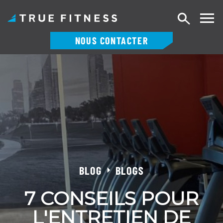
Recherch
NOUS CONTACTER
Skip
to
content
BLOG
BLOGS
7 CONSEILS POUR
L'ENTRETIEN DE