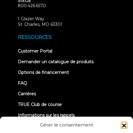
SIÈGE
800.426.6570
1 Glazer Way
(opens
St. Charles, MO 63301
in
new
RESSOURCES
tab)
(opens
Customer Portal
in
new
Demander un catalogue de produits
tab)
Options de financement
FAQ
Carrières
TRUE Club de course
Informations sur les rappels
Gérer le consentement