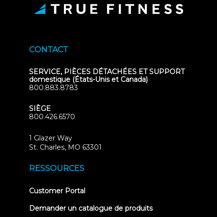
CONTACT
SERVICE, PIÈCES DÉTACHÉES ET SUPPORT
domestique (États-Unis et Canada)
800.883.8783
SIÈGE
800.426.6570
1 Glazer Way
(opens
St. Charles, MO 63301
in
new
RESSOURCES
tab)
(opens
Customer Portal
in
new
Demander un catalogue de produits
tab)