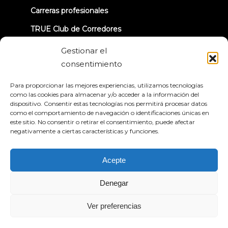
Carreras profesionales
TRUE Club de Corredores
Información sobre la retirada
Gestionar el
consentimiento
CONECTÉMONOS
Para proporcionar las mejores experiencias, utilizamos tecnologías
como las cookies para almacenar y/o acceder a la información del
dispositivo. Consentir estas tecnologías nos permitirá procesar datos
como el comportamiento de navegación o identificaciones únicas en
este sitio. No consentir o retirar el consentimiento, puede afectar
negativamente a ciertas características y funciones.
Política de privacidad
Condiciones generales
Declaración de accesibilidad
Acepte
© 2026 True Fitness. All Rights Reserved
Denegar
Ver preferencias