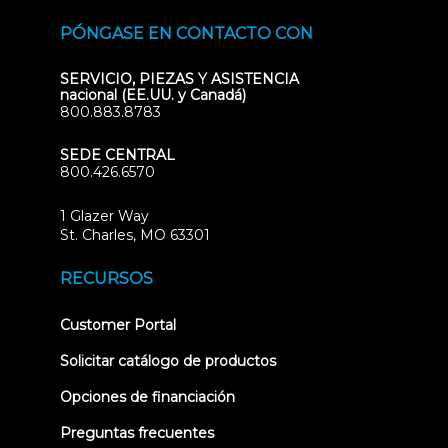
PÓNGASE EN CONTACTO CON
SERVICIO, PIEZAS Y ASISTENCIA
nacional (EE.UU. y Canadá)
800.883.8783
SEDE CENTRAL
800.426.6570
1 Glazer Way
(opens
St. Charles, MO 63301
in
new
RECURSOS
tab)
(opens
Customer Portal
in
new
Solicitar catálogo de productos
tab)
Opciones de financiación
Preguntas frecuentes