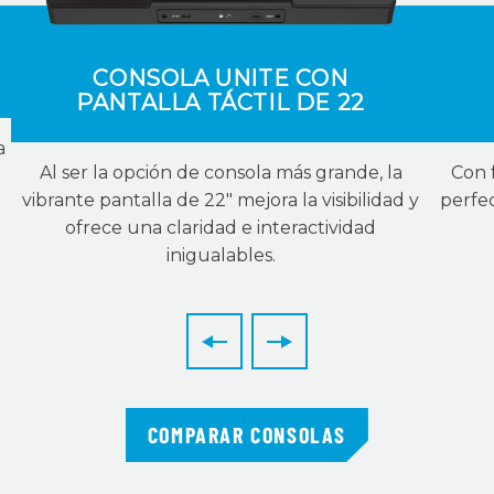
CONSOLA UNITE CON
PANTALLA TÁCTIL DE 22
a
Al ser la opción de consola más grande, la
Con 
vibrante pantalla de 22″ mejora la visibilidad y
perfec
ofrece una claridad e interactividad
inigualables.
COMPARAR CONSOLAS