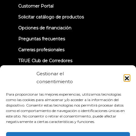
(opens
Customer Portal
in
new
Solicitar catálogo de productos
tab)
Opciones de financiación
Preguntas frecuentes
Carreras profesionales
TRUE Club de Corredores
Información sobre la retirada
Gestionar el
consentimiento
CONECTÉMONOS
Para proporcionar las mejores experiencias, utilizamos tecnologías
como las cookies para almacenar y/o acceder a la información del
dispositivo. Consentir estas tecnologías nos permitirá procesar datos
como el comportamiento de navegación o identificaciones únicas en
este sitio. No consentir o retirar el consentimiento, puede afectar
negativamente a ciertas características y funciones.
Política de privacidad
Condiciones generales