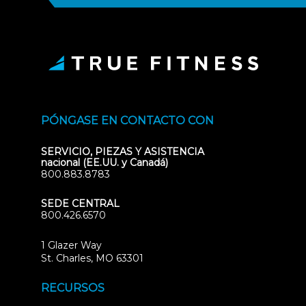
PÓNGASE EN CONTACTO CON
SERVICIO, PIEZAS Y ASISTENCIA
nacional (EE.UU. y Canadá)
800.883.8783
SEDE CENTRAL
800.426.6570
1 Glazer Way
(opens
St. Charles, MO 63301
in
new
RECURSOS
tab)