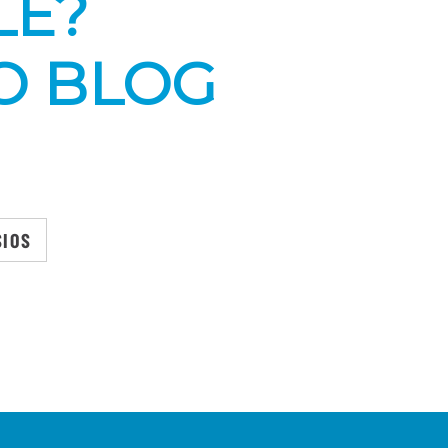
LE?
O BLOG
SIOS