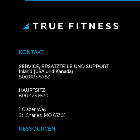
KONTAKT
SERVICE, ERSATZTEILE UND SUPPORT
Inland (USA und Kanada)
800.883.8783
HAUPTSITZ
800.426.6570
1 Glazer Way
(opens
St. Charles, MO 63301
in
new
RESSOURCEN
tab)