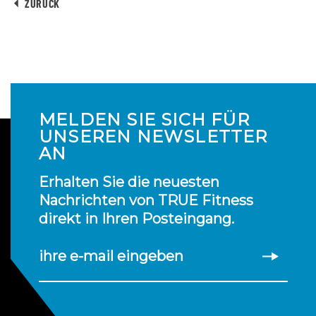
ZURÜCK
MELDEN SIE SICH FÜR
UNSEREN NEWSLETTER
AN
Erhalten Sie die neuesten
Nachrichten von TRUE Fitness
direkt in Ihren Posteingang.
ihre e-mail eingeben