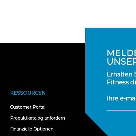
MELDE
UNSE
Erhalten 
Fitness d
RESSOURCEN
ihre e-ma
(opens
Customer Portal
in
new
Produktkatalog anfordern
tab)
Finanzielle Optionen