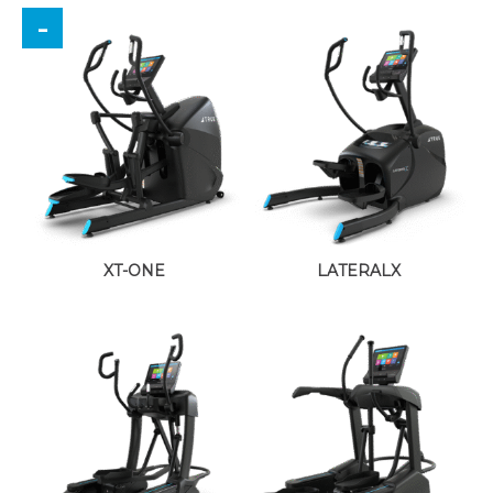
XT-ONE
LATERALX