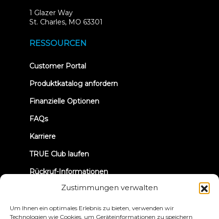
1 Glazer Way
(opens
St. Charles, MO 63301
in
new
RESSOURCEN
tab)
(opens
Customer Portal
in
new
Produktkatalog anfordern
tab)
Finanzielle Optionen
FAQs
Karriere
TRUE Club laufen
Rückruf-Informationen
Zustimmungen verwalten
VERBINDEN WIR UNS
Um Ihnen ein optimales Erlebnis zu bieten, verwenden wir
Technologien wie Cookies, um Geräteinformationen zu speichern