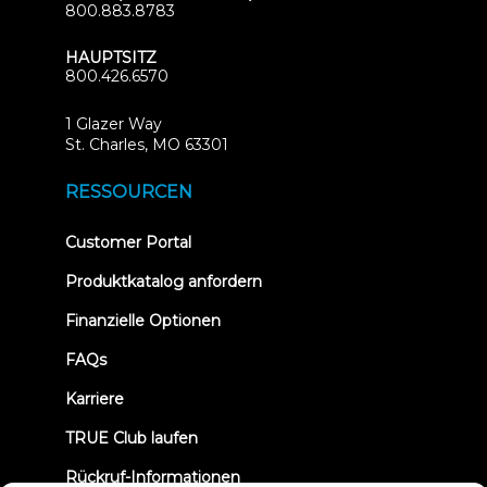
800.883.8783
HAUPTSITZ
800.426.6570
1 Glazer Way
(opens
St. Charles, MO 63301
in
new
RESSOURCEN
tab)
(opens
Customer Portal
in
new
Produktkatalog anfordern
tab)
Finanzielle Optionen
FAQs
Karriere
TRUE Club laufen
Rückruf-Informationen