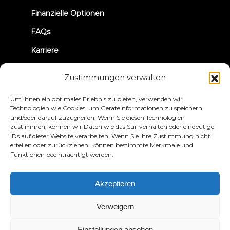
tab)
Finanzielle Optionen
FAQs
Karriere
TRUE Club laufen
Zustimmungen verwalten
Rückruf-Informationen
Um Ihnen ein optimales Erlebnis zu bieten, verwenden wir
Technologien wie Cookies, um Geräteinformationen zu speichern
und/oder darauf zuzugreifen. Wenn Sie diesen Technologien
VERBINDEN WIR UNS
zustimmen, können wir Daten wie das Surfverhalten oder eindeutige
IDs auf dieser Website verarbeiten. Wenn Sie Ihre Zustimmung nicht
erteilen oder zurückziehen, können bestimmte Merkmale und
Funktionen beeinträchtigt werden.
Akzeptieren
Datenschutzbestimmungen
Bedingungen und
Konditionen
Erklärung zur Zugänglichkeit
Verweigern
© 2026 True Fitness. All Rights Reserved
Einstellungen ansehen