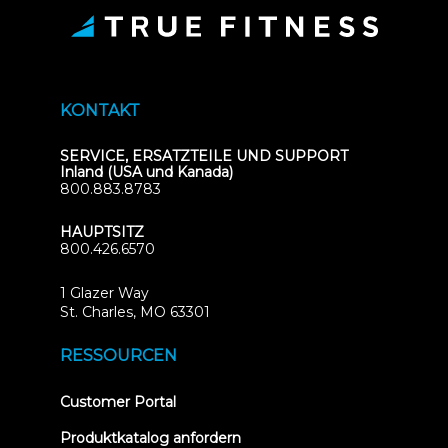
KONTAKT
SERVICE, ERSATZTEILE UND SUPPORT
Inland (USA und Kanada)
800.883.8783
HAUPTSITZ
800.426.6570
1 Glazer Way
(opens
St. Charles, MO 63301
in
new
RESSOURCEN
tab)
(opens
Customer Portal
in
new
Produktkatalog anfordern