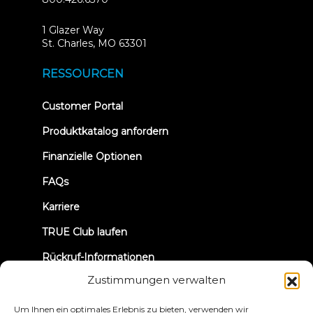
1 Glazer Way
(opens
St. Charles, MO 63301
in
new
RESSOURCEN
tab)
(opens
Customer Portal
in
new
Produktkatalog anfordern
tab)
Finanzielle Optionen
FAQs
Karriere
TRUE Club laufen
Rückruf-Informationen
Zustimmungen verwalten
VERBINDEN WIR UNS
Um Ihnen ein optimales Erlebnis zu bieten, verwenden wir