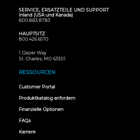
SERVICE, ERSATZTEILE UND SUPPORT
Inland (USA und Kanada)
800.883.8783
HAUPTSITZ
800.426.6570
1 Glazer Way
(opens
St. Charles, MO 63301
in
new
RESSOURCEN
tab)
(opens
Customer Portal
in
new
Produktkatalog anfordern
tab)
Finanzielle Optionen
FAQs
Karriere