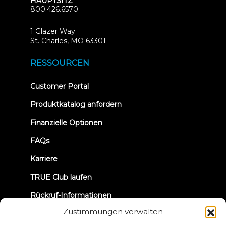
HAUPTSITZ
800.426.6570
1 Glazer Way
(opens
St. Charles, MO 63301
in
new
RESSOURCEN
tab)
(opens
Customer Portal
in
new
Produktkatalog anfordern
tab)
Finanzielle Optionen
FAQs
Karriere
TRUE Club laufen
Rückruf-Informationen
Zustimmungen verwalten