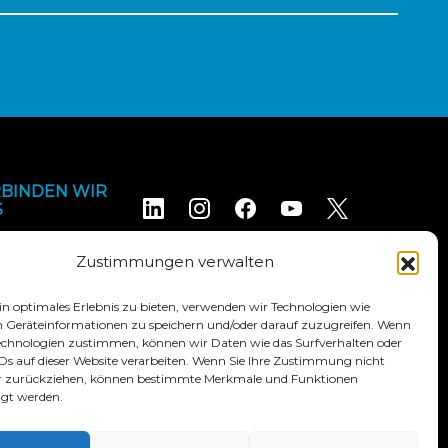
BINDEN WIR
S
Zustimmungen verwalten
n optimales Erlebnis zu bieten, verwenden wir Technologien wie
 Geräteinformationen zu speichern und/oder darauf zuzugreifen. Wenn
Technologien zustimmen, können wir Daten wie das Surfverhalten oder
IDs auf dieser Website verarbeiten. Wenn Sie Ihre Zustimmung nicht
 Konditionen
Erklärung zur Zugänglichkeit
der zurückziehen, können bestimmte Merkmale und Funktionen
igt werden.