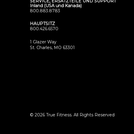
SERVICE, ERSATZTEILE UND SUPPORT
Inland (USA und Kanada)
800.883.8783
HAUPTSITZ
800.426.6570
1 Glazer Way
(opens
St. Charles, MO 63301
in
new
tab)
© 2026 True Fitness. All Rights Reserved