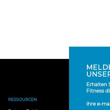
MELDE
UNSE
Erhalten 
Fitness d
RESSOURCEN
ihre e-ma