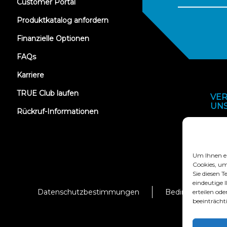
(opens
Customer Portal
in
new
Produktkatalog anfordern
tab)
Finanzielle Optionen
FAQs
Karriere
TRUE Club laufen
VER
UN
Rückruf-Informationen
Um Ihnen ei
Cookies, um
Sie diesen 
eindeutige 
Datenschutzbestimmungen
Bedingungen und
erteilen o
beeinträcht