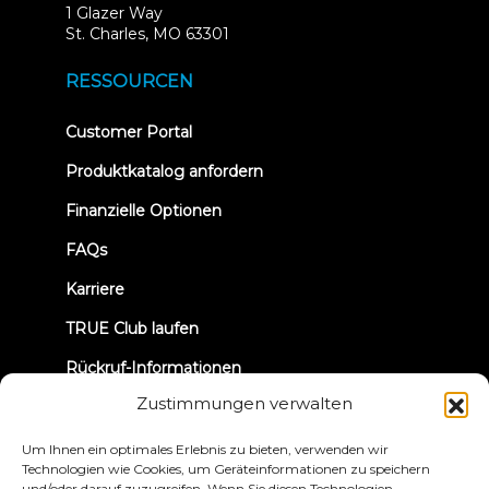
1 Glazer Way
(opens
St. Charles, MO 63301
in
new
RESSOURCEN
tab)
(opens
Customer Portal
in
new
Produktkatalog anfordern
tab)
Finanzielle Optionen
FAQs
Karriere
TRUE Club laufen
Rückruf-Informationen
Zustimmungen verwalten
VERBINDEN WIR UNS
Um Ihnen ein optimales Erlebnis zu bieten, verwenden wir
Technologien wie Cookies, um Geräteinformationen zu speichern
und/oder darauf zuzugreifen. Wenn Sie diesen Technologien