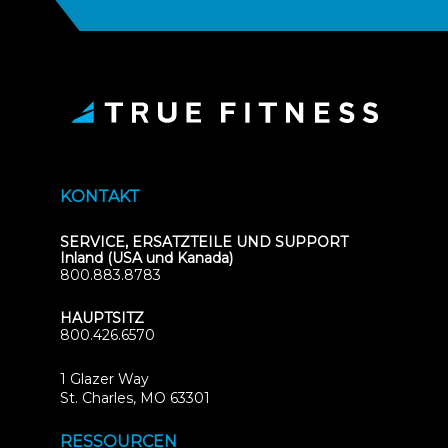
KONTAKT
SERVICE, ERSATZTEILE UND SUPPORT
Inland (USA und Kanada)
800.883.8783
HAUPTSITZ
800.426.6570
1 Glazer Way
(opens
St. Charles, MO 63301
in
new
RESSOURCEN