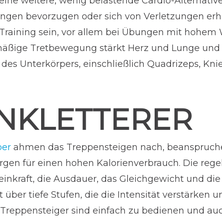
eine weitere, wenig belastende Cardio-Alternative
bungen bevorzugen oder sich von Verletzungen erh
 Training sein, vor allem bei Übungen mit hohem
hmäßige Tretbewegung stärkt Herz und Lunge und tr
des Unterkörpers, einschließlich Quadrizeps, K
NKLETTERER
per
ahmen das Treppensteigen nach, beanspruch
gen für einen hohen Kalorienverbrauch. Die reg
inkraft, die Ausdauer, das Gleichgewicht und die
 über tiefe Stufen, die die Intensität verstärken
 Treppensteiger sind einfach zu bedienen und auc