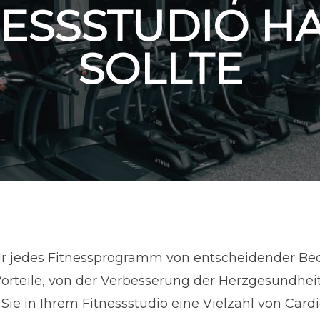
NESSSTUDIO H
SOLLTE
 für jedes Fitnessprogramm von entscheidender B
orteile, von der Verbesserung der Herzgesundheit
 Sie in Ihrem Fitnessstudio eine Vielzahl von Car