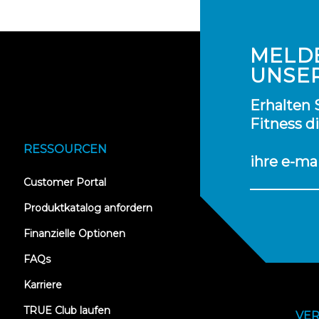
MELDE
UNSE
Erhalten 
Fitness d
RESSOURCEN
ihre e-ma
(opens
Customer Portal
in
new
Produktkatalog anfordern
tab)
Finanzielle Optionen
FAQs
Karriere
TRUE Club laufen
VER