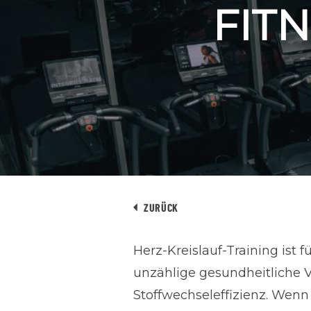
FIT
ZURÜCK
Herz-Kreislauf-Training ist
unzählige gesundheitliche V
Stoffwechseleffizienz. Wenn