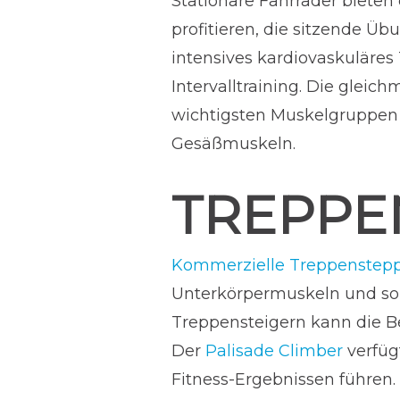
Stationäre Fahrräder bieten 
profitieren, die sitzende Ü
intensives kardiovaskuläres
Intervalltraining. Die gleic
wichtigsten Muskelgruppen 
Gesäßmuskeln.
TREPPE
Kommerzielle Treppenstep
Unterkörpermuskeln und sor
Treppensteigern kann die Be
Der
Palisade Climber
verfügt
Fitness-Ergebnissen führen.