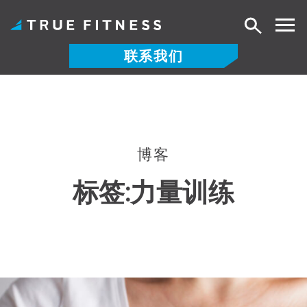
搜
索
联系我们
跳
至
内
容
博客
标签:
力量训练