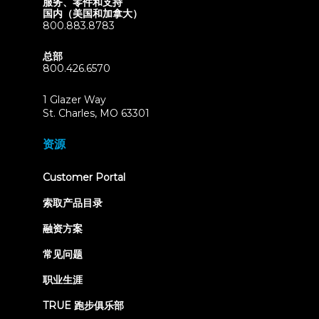
服务、零件和支持
国内（美国和加拿大）
800.883.8783
总部
800.426.6570
1 Glazer Way
(opens
St. Charles, MO 63301
in
new
资源
tab)
(opens
Customer Portal
in
new
索取产品目录
tab)
融资方案
常见问题
职业生涯
TRUE 跑步俱乐部