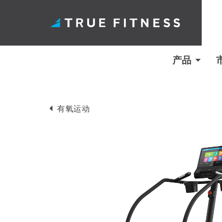
产品
跳
至
有氧运动
内
容