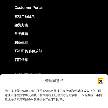
(opens
Customer Portal
in
new
索取产品目录
tab)
融资方案
常见问题
职业生涯
TRUE 跑步俱乐部
召回信息
让我们联系起来
管理同意书
为了提供最佳体验，我们使用 cookies 等技术来存储和/或访问设备信息。同
意使用这些技术将允许我们在本网站上处理浏览行为或唯一 ID 等数据。不同
意或撤销同意可能会对某些功能产生不利影响。
隐私政策
条款和条件