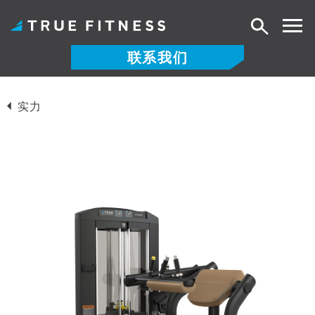
搜
索
联系我们
跳
至
实力
内
容