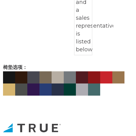
椅垫选项：