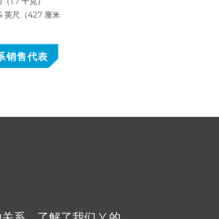
（1.7 千克）
 英尺（427 厘米
系销售代表
关系，了解了我们 Y 的
我们的一大优势是