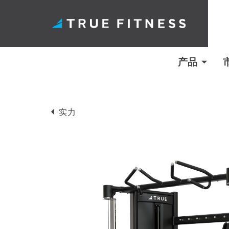
产品
跳
至
实力
内
容