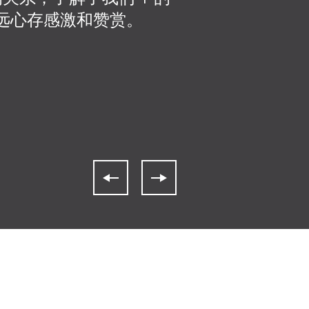
式永远心存感激和赞赏。
货，售后服务是首
在设备进场期间遇到
个非