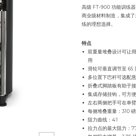
高级 FT-900 功能训
商业级材料制造，集成了
练的理想选择。
特点
双重量堆叠设计可让
用
滑轮可垂直调节至 65 
多位置下巴杆可选配
折叠式脚踏板有助于
集成存储挂钩，可方
左右两侧把手可在单
每侧堆叠重量：310 磅
阻力曲线：4:1
拉力点的最大阻力：77.