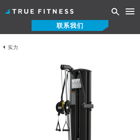
搜
索
联系我们
跳
至
实力
内
容