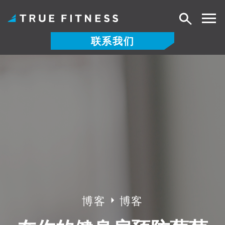
搜
索
联系我们
跳
至
内
容
博客
博客