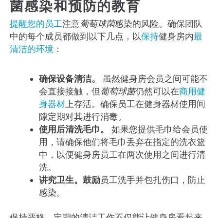
菌感染和预防的教育
提醒您的员工
注意
葡萄球菌
感染的风险。确保团队
中的每个成员都做到以下几点，以
保持
健身房内
最
清洁的环境
：
确保设备清洁。
虽然健身房会员之间可能不
会直接接触，但
葡萄球菌
仍然可以在
商用健
身器材
上存活。确保员工在健身器材使用间
隙定期对其进行消毒。
使用后清洗毛巾。
如果您提供毛巾给会员使
用，请确保他们将毛巾丢弃在指定的洗衣篮
中，以便健身房员工在两次使用之间进行清
洗。
讲究卫生。鼓励
员工洗手并包扎伤口，防止
感染。
保持严格、定期的清洁工作不仅能让健身房看起来