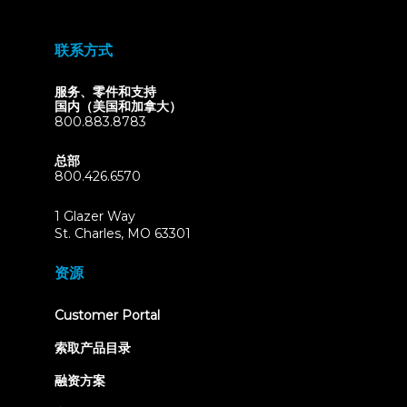
联系方式
服务、零件和支持
国内（美国和加拿大）
800.883.8783
总部
800.426.6570
1 Glazer Way
(opens
St. Charles, MO 63301
in
new
资源
tab)
(opens
Customer Portal
in
new
索取产品目录
tab)
融资方案