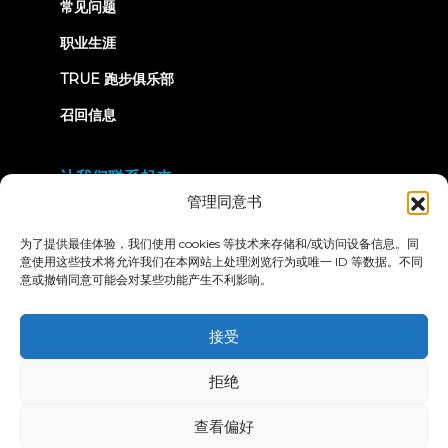
常见问题
职业生涯
TRUE 跑步俱乐部
召回信息
让我们联系起来
管理同意书
为了提供最佳体验，我们使用 cookies 等技术来存储和/或访问设备信息。同
意使用这些技术将允许我们在本网站上处理浏览行为或唯一 ID 等数据。不同
意或撤销同意可能会对某些功能产生不利影响。
隐私政策
条款和条件
无障碍声明
接受
© 2026 True Fitness. All Rights Reserved
拒绝
查看偏好