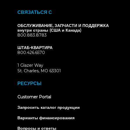
СВЯЗАТЬСЯ С
ОБСЛУЖИВАНИЕ, ЗАПЧАСТИ И ПОДДЕРЖКА
внутри страны (США и Канада)
800.883.8783
ШТАБ-КВАРТИРА
800.426.6570
1 Glazer Way
(opens
St. Charles, MO 63301
in
new
РЕСУРСЫ
tab)
(opens
Customer Portal
in
new
Запросить каталог продукции
tab)
Варианты финансирования
Вопросы и ответы