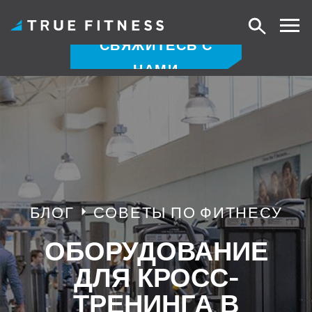
Поиск
СВЯЖИТЕСЬ С
НАМИ
Перейти
к
содержанию
БЛОГ
СОВЕТЫ ПО ФИТНЕСУ
ОБОРУДОВАНИЕ
ДЛЯ КРОСС-
ТРЕНИНГА В