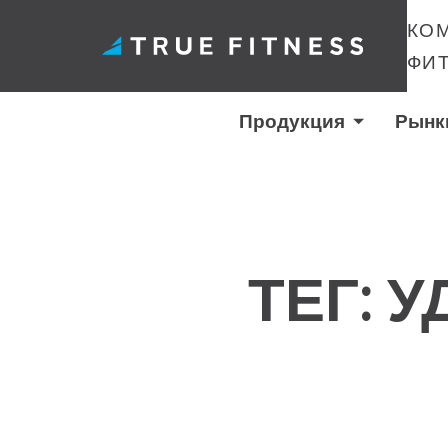
КО
ФИ
Продукция
Рынк
Перейти
к
содержанию
ТЕГ:
У