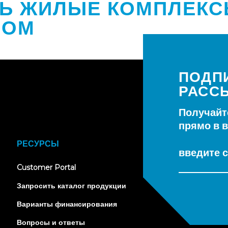
ТЬ ЖИЛЫЕ КОМПЛЕКС
ЛОМ
ПОДП
РАСС
Получайт
прямо в 
РЕСУРСЫ
введите с
(opens
Customer Portal
in
new
Запросить каталог продукции
tab)
Варианты финансирования
Вопросы и ответы